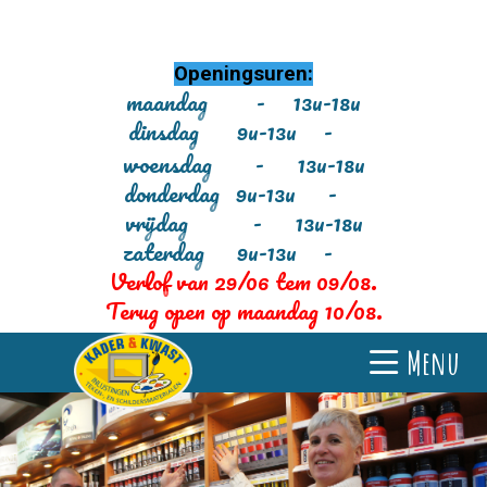
Openingsuren:
maandag - 13u-18u
dinsdag 9u-13u -
woensdag - 13u-18u
donderdag 9u-13u -
vrijdag - 13u-18u
zaterdag 9u-13u -
Verlof van 29/06 tem 09/08.
Terug open op maandag 10/08.
Menu