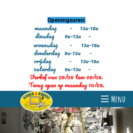
Openingsuren:
maandag - 13u-18u
dinsdag 9u-13u -
woensdag - 13u-18u
donderdag 9u-13u -
vrijdag - 13u-18u
zaterdag 9u-13u -
Verlof van 29/06 tem 09/08.
Terug open op maandag 10/08.
Menu