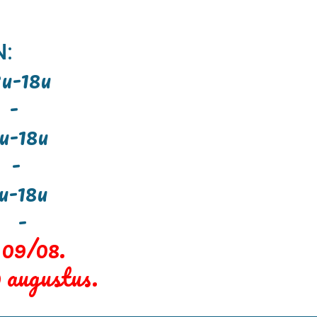
:
-18u
3u -
u-18u
13u -
-18u
3u -
 09/08.
 augustus.