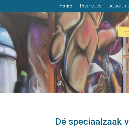
Home
Promoties
Assortim
Vorige
Volgende
Dé speciaalzaak 