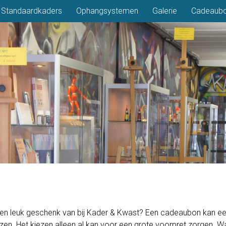
Standaardkaders
Ophangsystemen
Galerie
Cadeaub
een leuk geschenk van bij Kader & Kwast? Een cadeaubon kan ee
ezen. Het kiezen alleen al kan voor een grote voorpret zorgen. Wa