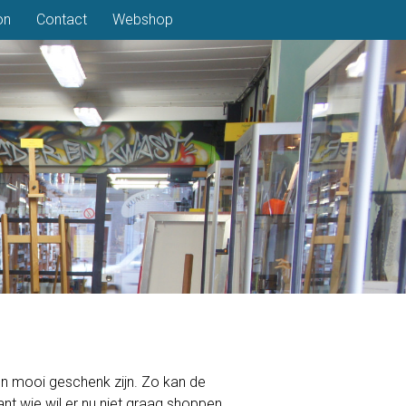
on
Contact
Webshop
n mooi geschenk zijn. Zo kan de
nt wie wil er nu niet graag shoppen,