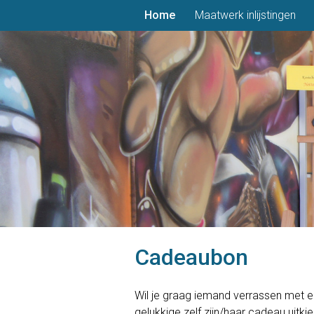
Home
Maatwerk inlijstingen
Cadeaubon
Wil je graag iemand verrassen met 
gelukkige zelf zijn/haar cadeau uitki