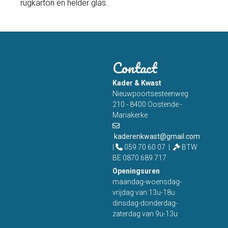
rugkarton en helder glas.
Contact
Kader & Kwast
Nieuwpoortsesteenweg
210 - 8400 Oostende -
Mariakerke
kaderenkwast@gmail.com
|
059 70 60 07 |
BTW
BE 0870.689.717
Openingsuren
maandag-woensdag-
vrijdag van 13u-18u
dinsdag-donderdag-
zaterdag van 9u-13u