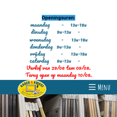
Openingsuren:
maandag - 13u-18u
dinsdag 9u-13u -
woensdag - 13u-18u
donderdag 9u-13u -
vrijdag - 13u-18u
zaterdag 9u-13u -
Verlof van 29/06 tem 09/08.
Terug open op maandag 10/08.
Menu